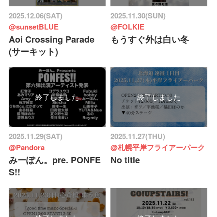
2025.12.06(SAT)
2025.11.30(SUN)
@sunsetBLUE
@FOLKIE
Aoi Crossing Parade
もうすぐ外は白い冬
(サーキット)
終了しました
終了しました
2025.11.29(SAT)
2025.11.27(THU)
@Pandora
@札幌平岸フライアーパーク
みーぽん。pre. PONFE
No title
S!!