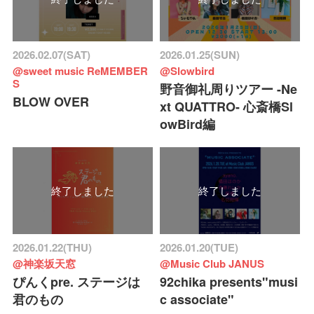
2026.02.07(SAT)
2026.01.25(SUN)
@sweet music ReMEMBER
@Slowbird
S
野音御礼周りツアー -Ne
BLOW OVER
xt QUATTRO- 心斎橋Sl
owBird編
終了しました
終了しました
2026.01.22(THU)
2026.01.20(TUE)
@神楽坂天窓
@Music Club JANUS
ぴんくpre. ステージは
92chika presents"musi
君のもの
c associate"