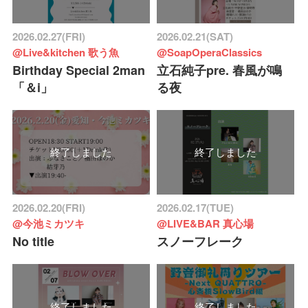
2026.02.27(FRI)
2026.02.21(SAT)
@Live&kitchen 歌う魚
@SoapOperaClassics
Birthday Special 2man
立石純子pre. 春風が鳴
「＆i」
る夜
終了しました
終了しました
2026.02.20(FRI)
2026.02.17(TUE)
@今池ミカツキ
@LIVE&BAR 真心場
No title
スノーフレーク
終了しました
終了しました