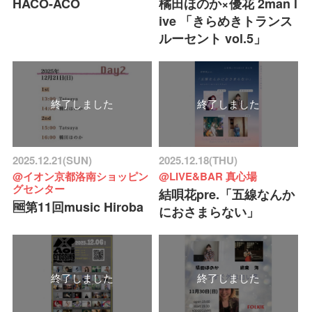
HACO-ACO
橘田ほのか×優花 2man l
ive 「きらめきトランス
ルーセント vol.5」
終了しました
終了しました
2025.12.21(SUN)
2025.12.18(THU)
@イオン京都洛南ショッピン
@LIVE&BAR 真心場
グセンター
結唄花pre.「五線なんか
🆓第11回music Hiroba
におさまらない」
終了しました
終了しました