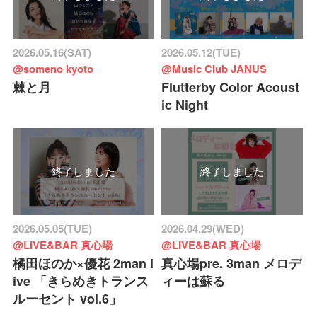
2026.05.16(SAT)
2026.05.12(TUE)
@someno kyoto
@Music Club JANUS
棘と月
Flutterby Color Acoust
ic Night
終了しました
終了しました
2026.05.05(TUE)
2026.04.29(WED)
@LIVE&BAR 真心場
@LIVE&BAR 真心場
橘田ほのか×優花 2man l
真心場pre. 3man メロデ
ive 「きらめきトランス
ィーは蘇る
ルーセント vol.6」