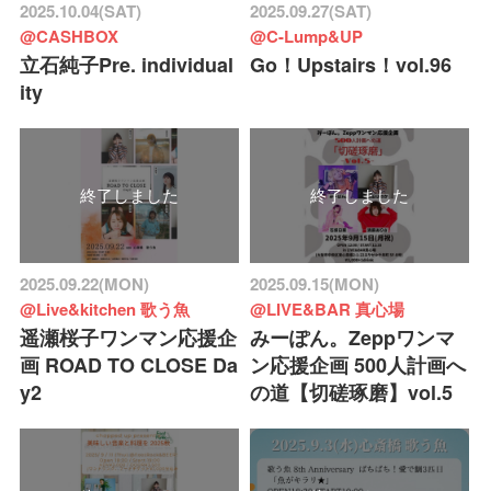
2025.10.04(SAT)
2025.09.27(SAT)
@CASHBOX
@C-Lump&UP
立石純子Pre. individual
Go！Upstairs！vol.96
ity
終了しました
終了しました
2025.09.22(MON)
2025.09.15(MON)
@Live&kitchen 歌う魚
@LIVE&BAR 真心場
遥瀬桜子ワンマン応援企
みーぽん。Zeppワンマ
画 ROAD TO CLOSE Da
ン応援企画 500人計画へ
y2
の道【切磋琢磨】vol.5