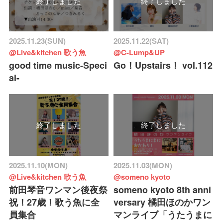
終了しました
終了しました
2025.11.23(SUN)
2025.11.22(SAT)
@Live&kitchen 歌う魚
@C-Lump&UP
good time music-Speci
Go！Upstairs！ vol.112
al-
終了しました
終了しました
2025.11.10(MON)
2025.11.03(MON)
@Live&kitchen 歌う魚
@someno kyoto
前田琴音ワンマン後夜祭
someno kyoto 8th anni
祝！27歳！歌う魚に全
versary 橘田ほのかワン
員集合
マンライブ「うたうまに