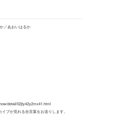
か／あおいはるか
show/detail/02jty42y2mx41.html
カイブが見れる合言葉をお送りします。