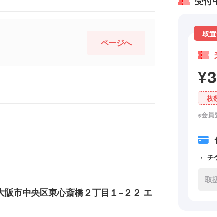
受付
取置
ページへ
¥
枚
※会員
チ
取
大阪市中央区東心斎橋２丁目１−２２ エ