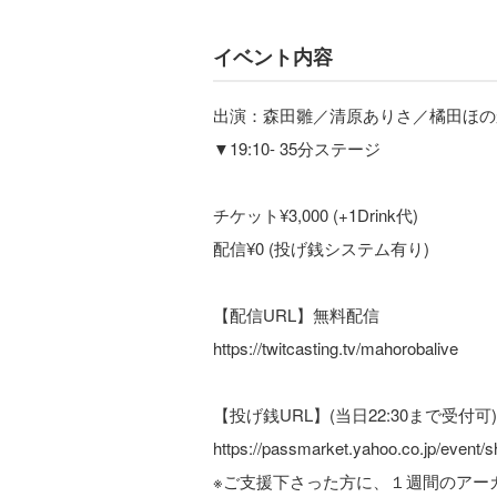
イベント内容
出演：森田雛／清原ありさ／橘田ほの
▼19:10- 35分ステージ
チケット¥3,000 (+1Drink代)
配信¥0 (投げ銭システム有り)
【配信URL】無料配信
https://twitcasting.tv/mahorobalive
【投げ銭URL】(当日22:30まで受付可)
https://passmarket.yahoo.co.jp/event/
※ご支援下さった方に、１週間のアー