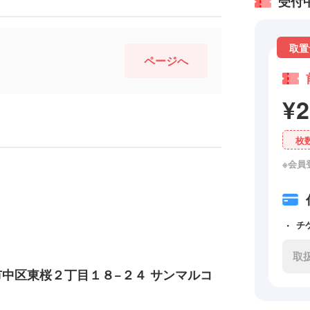
受付
取置
ページへ
¥
枚
※会員
チ
取
古屋市中区東桜２丁目１８−２４ サンマルコ