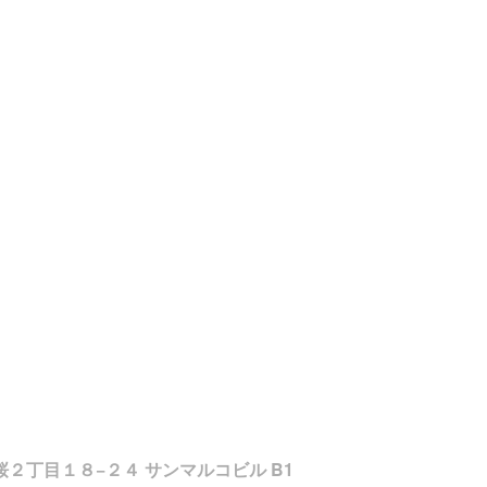
東桜２丁目１８−２４ サンマルコビル B1