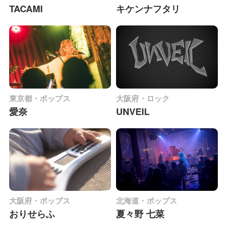
TACAMI
キケンナフタリ
東京都・ポップス
大阪府・ロック
愛奈
UNVEIL
大阪府・ポップス
北海道・ポップス
おりせらふ
夏々野 七菜