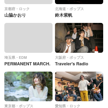
京都府・ロック
北海道・ポップス
山脇かおり
鈴木紫帆
埼玉県・EDM
大阪府・ポップス
PERMANENT MARCH.
Traveler's Radio
東京都・ポップス
愛知県・ロック