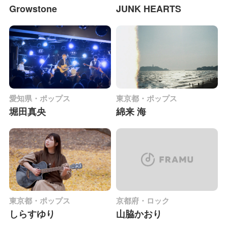
Growstone
JUNK HEARTS
愛知県・ポップス
東京都・ポップス
堀田真央
綿来 海
東京都・ポップス
京都府・ロック
しらすゆり
山脇かおり