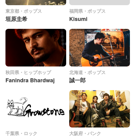
東京都・ポップス
福岡県・ポップス
垣原圭希
Kisumi
秋田県・ヒップホップ
北海道・ポップス
Fanindra Bhardwaj
誠一郎
千葉県・ロック
大阪府・パンク