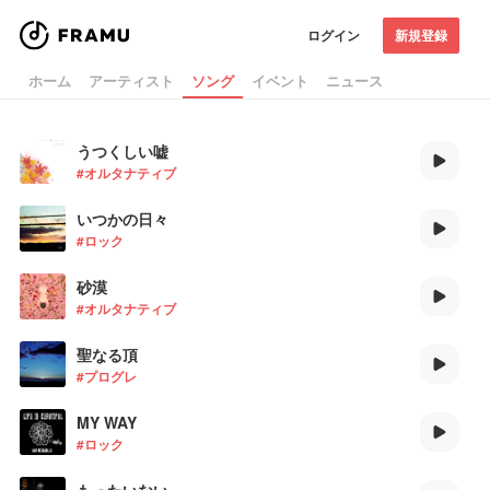
ログイン
新規登録
ホーム
アーティスト
ソング
イベント
ニュース
うつくしい嘘
#オルタナティブ
いつかの日々
#ロック
砂漠
#オルタナティブ
聖なる頂
#プログレ
MY WAY
#ロック