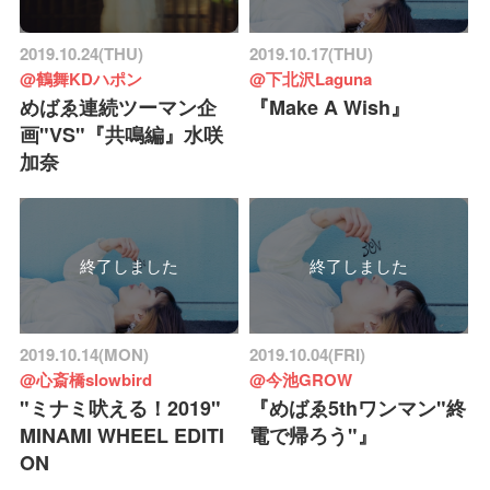
2019.10.24(THU)
2019.10.17(THU)
@鶴舞KDハポン
@下北沢Laguna
めばゑ連続ツーマン企
『Make A Wish』
画"VS"『共鳴編』水咲
加奈
終了しました
終了しました
2019.10.14(MON)
2019.10.04(FRI)
@心斎橋slowbird
@今池GROW
"ミナミ吠える！2019"
『めばゑ5thワンマン"終
MINAMI WHEEL EDITI
電で帰ろう"』
ON