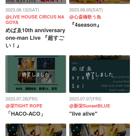
2023.08.12(SAT)
2023.08.05(SAT)
@LIVE HOUSE CIRCUS NA
@心斎橋歌う魚
GOYA
『4season』
めばゑ10th anniversary
one-man Live 『超すご
い！』
終了しました
終了しました
2023.07.28(FRI)
2023.07.07(FRI)
@栄TIGHT ROPE
@新栄SunsetBLUE
「HACO-ACO」
"live alive"