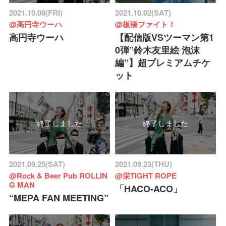
2021.10.08(FRI)
2021.10.02(SAT)
@高円寺ウーハ
@板橋ファイト！
高円寺ウーハ
【配信版VSツーマン第1
0弾”鈴木友里絵 泡沫
編”】超プレミアムチケ
ット
終了しました
終了しました
2021.09.25(SAT)
2021.09.23(THU)
@Rock & Beer Pub ROLLIN
@栄TIGHT ROPE
G MAN
「HACO-ACO」
“MEPA FAN MEETING”