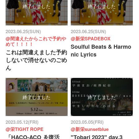
終了しました
終了しました
2023.06.25(SUN)
2023.06.25(SUN)
@間違えたからこれで予約や
@新栄SPADEBOX
めて！！！！
Soulful Beats & Harmo
これは間違えました予約
nic Lyrics
しないで消せないのごめ
ん
終了しました
終了しました
2023.05.12(FRI)
2023.05.05(FRI)
@栄TIGHT ROPE
@新栄sunsetblue
「HACO-ACO ゑ復活
"Tobari 2023" day.3