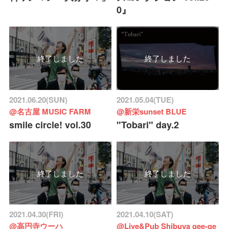
0』
終了しました
終了しました
2021.06.20(SUN)
2021.05.04(TUE)
@名古屋 MUSIC FARM
@新栄sunset BLUE
smile circle! vol.30
"Tobari" day.2
終了しました
終了しました
2021.04.30(FRI)
2021.04.10(SAT)
@高円寺ウーハ
@Live&Pub Shibuya gee-ge