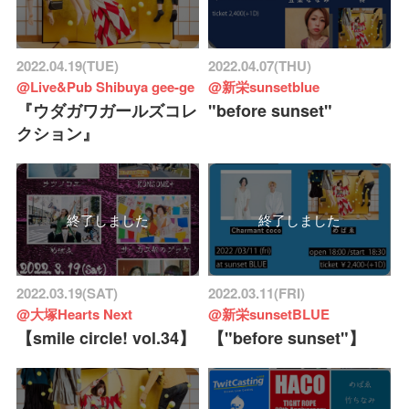
2022.04.19(TUE)
2022.04.07(THU)
@Live&Pub Shibuya gee-ge
@新栄sunsetblue
『ウダガワガールズコレ
"before sunset"
クション』
終了しました
終了しました
2022.03.19(SAT)
2022.03.11(FRI)
@大塚Hearts Next
@新栄sunsetBLUE
【smile circle! vol.34】
【"before sunset"】