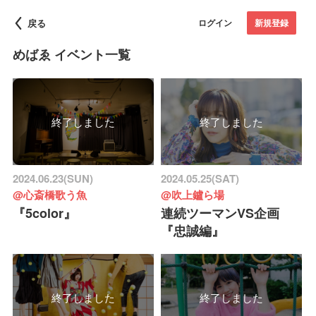
戻る
ログイン
新規登録
めばゑ イベント一覧
終了しました
終了しました
2024.06.23(SUN)
2024.05.25(SAT)
@心斎橋歌う魚
@吹上鑪ら場
『5color』
連続ツーマンVS企画
『忠誠編』
終了しました
終了しました