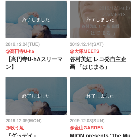
終了しました
終了しました
2019.12.24(TUE)
2019.12.14(SAT)
@高円寺U-ha
@大塚MEETS
【高円寺U-hAスリーマ
谷村美紅 レコ発自主企
ン】
画 「はじまる」
終了しました
終了しました
2019.12.09(MON)
2019.12.08(SUN)
@歌う魚
@金山GARDEN
『グッデイ』
MION presents "the Mu