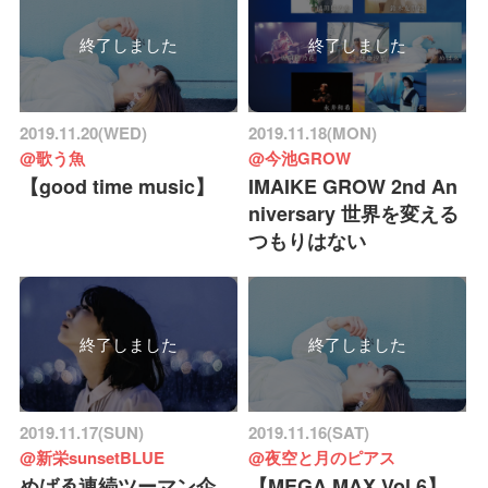
終了しました
終了しました
2019.11.20(WED)
2019.11.18(MON)
@歌う魚
@今池GROW
【good time music】
IMAIKE GROW 2nd An
niversary 世界を変える
つもりはない
終了しました
終了しました
2019.11.17(SUN)
2019.11.16(SAT)
@新栄sunsetBLUE
@夜空と月のピアス
めばゑ連続ツーマン企
【MEGA MAX Vol.6】