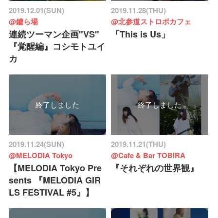
2019.12.01(SUN)
2019.11.28(THU)
@鑪ら場
@北参道ストロボカフェ
連続ツーマン企画"VS"
「This is Us」
『覚醒編』コシモトユイ
カ
終了しました
終了しました
2019.11.24(SUN)
2019.11.21(THU)
@MELODIA Tokyo
@Cafe & Bar TOBIRA
【MELODIA Tokyo Pre
『それぞれの世界観』
sents 『MELODIA GIR
LS FESTIVAL #5』】