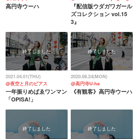
高円寺ウーハ
『配信版ウダガワガール
ズコレクション vol.15
3』
終了しました
終了しました
2021.04.01(THU)
2020.08.24(MON)
@夜空と月のピアス
@高円寺U-ha
一年振りめばゑワンマン
《有観客》高円寺ウーハ
「OPISA!」
終了しました
終了しました