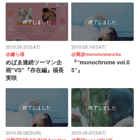
終了しました
終了しました
2019.09.21(SAT)
2019.09.14(SAT)
@鑪ら場
@難波monotoneworks
めばゑ連続ツーマン企
『“monochrome vol.0
画"VS"『存在編』福長
5”』
実咲
終了しました
終了しました
2019.09.08(SUN)
2019.09.07(SAT)
@新栄SPEAD BOX heartlan
@新栄sunsetBLUE