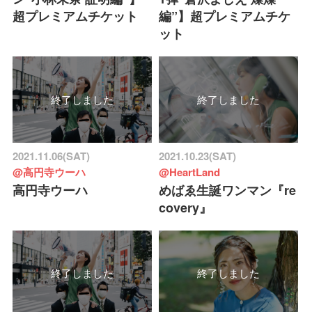
超プレミアムチケット
編”】超プレミアムチケ
ット
終了しました
終了しました
2021.11.06(SAT)
2021.10.23(SAT)
@高円寺ウーハ
@HeartLand
高円寺ウーハ
めばゑ生誕ワンマン『re
covery』
終了しました
終了しました