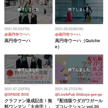
終了しました
終了しました
2021.09.03(FRI)
2021.08.02(MON)
@高円寺ウーハ
@高円寺ウーハ
高円寺ウーハ
高円寺ウーハ（Quiche
e）
終了しました
終了しました
2021.07.23(FRI)
2021.06.27(SUN)
@SPADE BOX
@Live&Pub Shibuya gee-ge
クラファン達成記念！無
『配信版ウダガワガール
料ワンマン「大赤字！」
ズコレクション vol.20