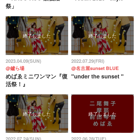
祭」
終了しました
終了しました
2023.04.09(SUN)
2022.07.29(FRI)
@鑪ら場
@名古屋sunset BLUE
めばゑミニワンマン『復
"under the sunset "
活祭！』
終了しました
終了しました
2022.07.24(SUN)
2022.06.28(TUE)