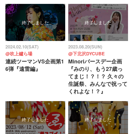
終了しました
終了しました
2024.02.10(SAT)
2023.08.20(SUN)
@吹上鑪ら場
@下北沢DYCUBE
連続ツーマンVS企画第1
Minoriバースデー企画
6弾『遠雷編』
『みのり、もう27歳っ
てまじ！？！？ 久々の
生誕祭、みんなで祝って
くれよな！？』
終了しました
終了しました