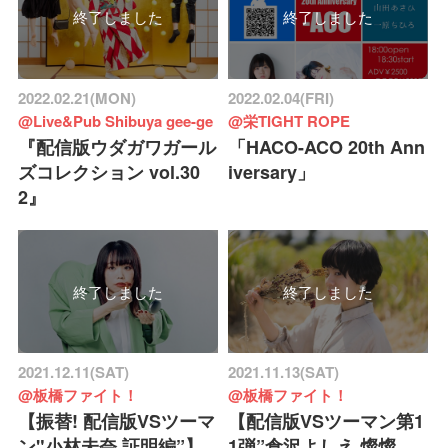
終了しました
終了しました
2022.02.21(MON)
2022.02.04(FRI)
@Live&Pub Shibuya gee-ge
@栄TIGHT ROPE
『配信版ウダガワガール
「HACO-ACO 20th Ann
ズコレクション vol.30
iversary」
2』
終了しました
終了しました
2021.12.11(SAT)
2021.11.13(SAT)
@板橋ファイト！
@板橋ファイト！
【振替! 配信版VSツーマ
【配信版VSツーマン第1
ン"小林未奈 証明編”】
1弾”倉沢よしえ 燦燦