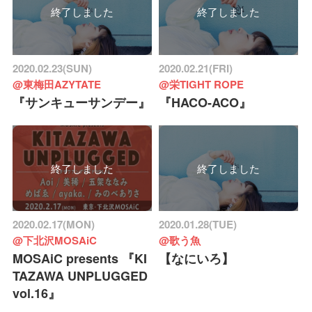
終了しました
終了しました
2020.02.23(SUN)
2020.02.21(FRI)
@東梅田AZYTATE
@栄TIGHT ROPE
『サンキューサンデー』
『HACO-ACO』
終了しました
終了しました
2020.02.17(MON)
2020.01.28(TUE)
@下北沢MOSAiC
@歌う魚
MOSAiC presents 『KI
【なにいろ】
TAZAWA UNPLUGGED
vol.16』