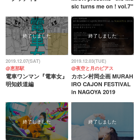
sic turns me on ! vol.7"
終了しました
終了しました
2019.12.07(SAT)
2019.12.03(TUE)
@恵那駅
@夜空と月のピアス
電車ワンマン『電車女』
カホン村岡企画 MURAH
明知鉄道編
IRO CAJON FESTIVAL
in NAGOYA 2019
終了しました
終了しました