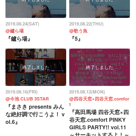
2019.08.24(SAT)
2019.08.22(THU)
@鑪ら場
@歌う魚
『鑪ら場』
『5』
終了しました
終了しました
2019.08.16(FRI)
2019.08.12(MON)
@今池 CLUB 3STAR
@四谷天窓×四谷天窓.comfor
t
『まさき presents みん
『高田馬場 四谷天窓×四
な絶好調で行こうよ！ v
谷天窓.comfort PINKY
ol.6』
GIRLS PARTY!! vol.11
～サーキットするよ！～