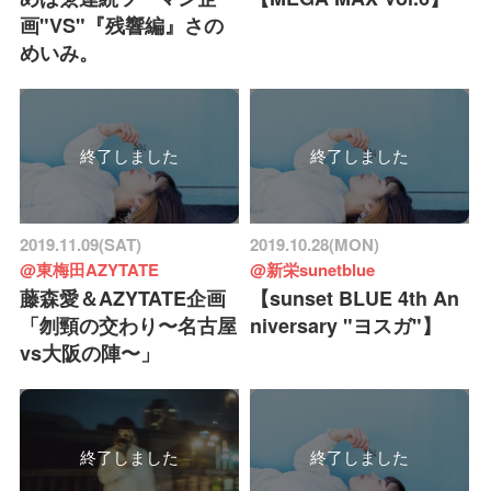
画"VS"『残響編』さの
めいみ。
終了しました
終了しました
2019.11.09(SAT)
2019.10.28(MON)
@東梅田AZYTATE
@新栄sunetblue
藤森愛＆AZYTATE企画
【sunset BLUE 4th An
「刎頸の交わり〜名古屋
niversary "ヨスガ"】
vs大阪の陣〜」
終了しました
終了しました