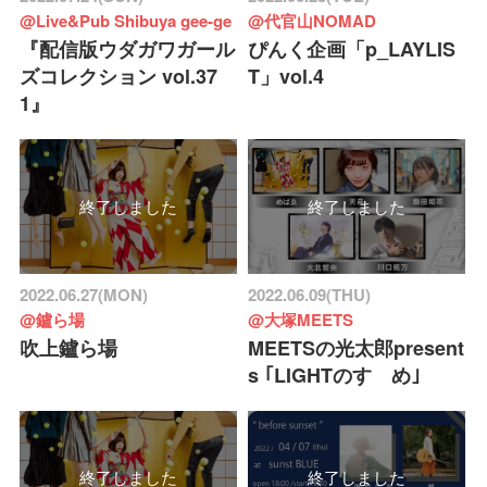
@Live&Pub Shibuya gee-ge
@代官山NOMAD
『配信版ウダガワガール
ぴんく企画「p_LAYLIS
ズコレクション vol.37
T」vol.4
1』
終了しました
終了しました
2022.06.27(MON)
2022.06.09(THU)
@鑪ら場
@大塚MEETS
吹上鑪ら場
MEETSの光太郎present
s ｢LIGHTのすゝめ｣
終了しました
終了しました