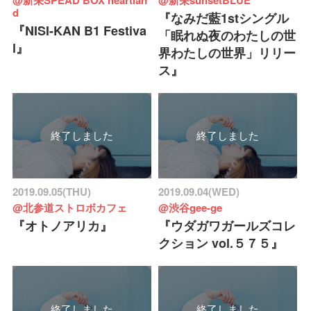
d
『なみだ藍1stシングル
『NISI-KAN B1 Festiva
「眠れぬ夜のわたしの世
l』
界わたしの世界」リリー
ス』
終了しました
終了しました
2019.09.05(THU)
2019.09.04(WED)
@北参道ストロボカフェ
@渋谷gee-ge
『オトノアリカ』
『ウダガワガールズコレ
クション vol.５７５』
終了しました
終了しました