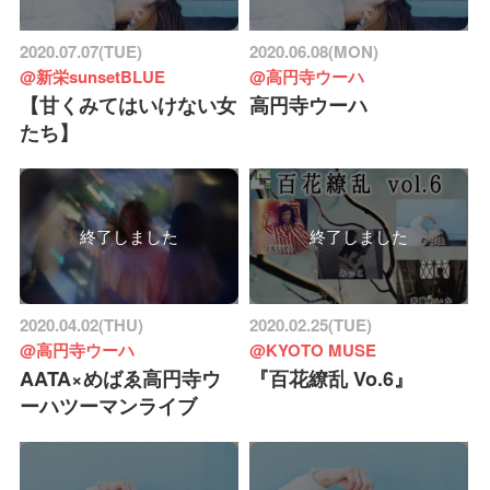
2020.07.07(TUE)
2020.06.08(MON)
@新栄sunsetBLUE
@高円寺ウーハ
【甘くみてはいけない女
高円寺ウーハ
たち】
終了しました
終了しました
2020.04.02(THU)
2020.02.25(TUE)
@高円寺ウーハ
@KYOTO MUSE
AATA×めばゑ高円寺ウ
『百花繚乱 Vo.6』
ーハツーマンライブ