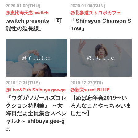
2020.01.09(THU)
2020.01.05(SUN)
@恵比寿天窓.switch
@北参道ストロボカフェ
.switch presents 「可
「Shinsyun Chanson S
能性の延長線」
how」
終了しました
終了しました
2019.12.31(TUE)
2019.12.27(FRI)
@Live&Pub Shibuya gee-ge
@新栄suset BLUE
『ウダガワガールズコレ
【めぱ忘年会2019〜い
クション特別編』 ～大
ろんなことやっちゃいま
晦日だよ全員集合スペシ
した〜】
ャル♪～ shibuya gee-g
e.