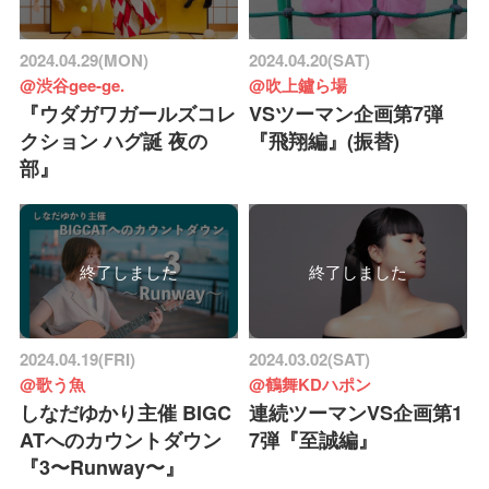
2024.04.29(MON)
2024.04.20(SAT)
@渋谷gee-ge.
@吹上鑪ら場
『ウダガワガールズコレ
VSツーマン企画第7弾
クション ハグ誕 夜の
『飛翔編』(振替)
部』
終了しました
終了しました
2024.04.19(FRI)
2024.03.02(SAT)
@歌う魚
@鶴舞KDハポン
しなだゆかり主催 BIGC
連続ツーマンVS企画第1
ATへのカウントダウン
7弾『至誠編』
『3〜Runway〜』