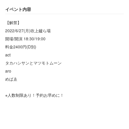
イベント内容
【解禁】
2022/6/27(月)吹上鑪ら場
開場/開演 18:30/19:00
料金2400円(D別)
act
タカハシサンとマツモトムーン
aro
めばゑ
※人数制限あり！予約お早めに！