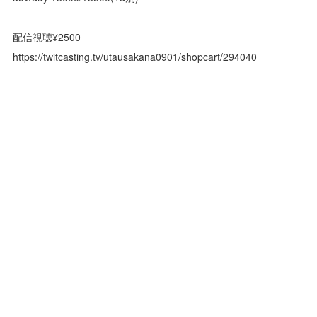
配信視聴¥2500
https://twitcasting.tv/utausakana0901/shopcart/294040