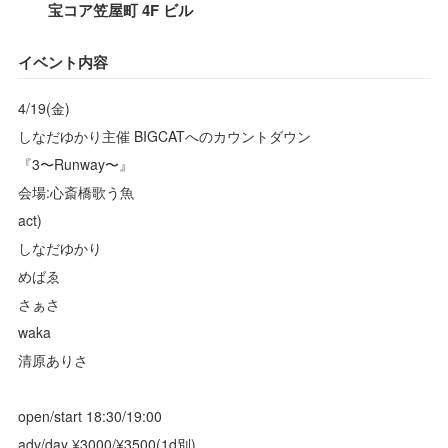
宝コア笠屋町 4F ビル
イベント内容
4/19(金)
しなだゆかり主催 BIGCATへのカウントダウン
『3〜Runway〜』
会場:心斎橋歌う魚
act)
しなだゆかり
めばゑ
さぁさ
waka
清原ありさ
open/start 18:30/19:00
adv/day ¥3000/¥3500(1d別)