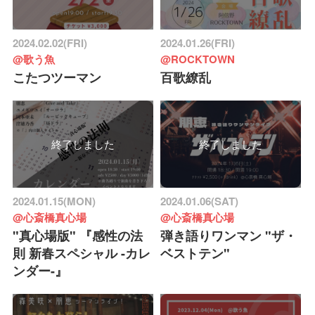
2024.02.02(FRI)
2024.01.26(FRI)
@歌う魚
@ROCKTOWN
こたつツーマン
百歌繚乱
終了しました
終了しました
2024.01.15(MON)
2024.01.06(SAT)
@心斎橋真心場
@心斎橋真心場
"真心場版" 『感性の法
弾き語りワンマン "ザ・
則 新春スペシャル -カレ
ベストテン"
ンダー-』