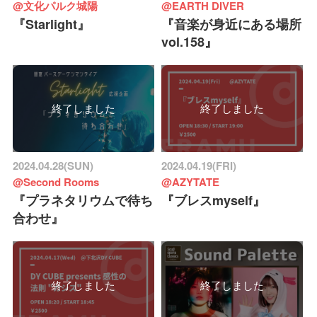
@文化パルク城陽
@EARTH DIVER
『Starlight』
『音楽が身近にある場所
vol.158』
終了しました
終了しました
2024.04.28(SUN)
2024.04.19(FRI)
@Second Rooms
@AZYTATE
『プラネタリウムで待ち
『ブレスmyself』
合わせ』
終了しました
終了しました