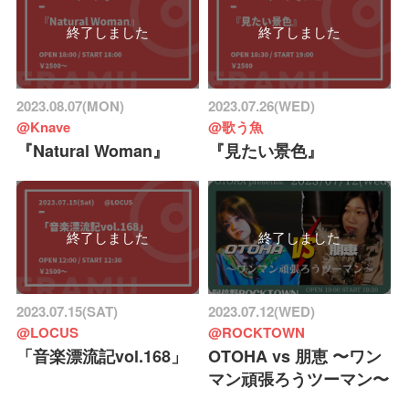
終了しました
終了しました
2023.08.07(MON)
2023.07.26(WED)
@Knave
@歌う魚
『Natural Woman』
『見たい景色』
終了しました
終了しました
2023.07.15(SAT)
2023.07.12(WED)
@LOCUS
@ROCKTOWN
「音楽漂流記vol.168」
OTOHA vs 朋恵 〜ワン
マン頑張ろうツーマン〜