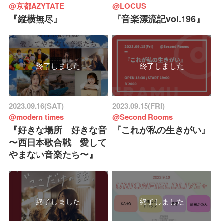
@京都AZYTATE
@LOCUS
『縦横無尽』
『音楽漂流記vol.196』
終了しました
終了しました
2023.09.16(SAT)
2023.09.15(FRI)
@modern times
@Second Rooms
『好きな場所 好きな音
『これが私の生きがい』
〜西日本歌合戦 愛して
やまない音楽たち〜』
終了しました
終了しました