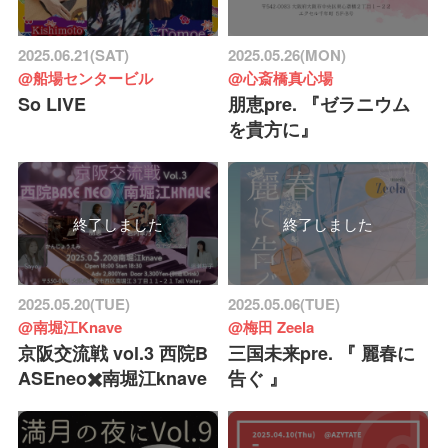
2025.06.21(SAT)
2025.05.26(MON)
@船場センタービル
@心斎橋真心場
So LIVE
朋恵pre. 『ゼラニウム
を貴方に』
終了しました
終了しました
2025.05.20(TUE)
2025.05.06(TUE)
@南堀江Knave
@梅田 Zeela
京阪交流戦 vol.3 西院B
三国未来pre. 『 麗春に
ASEneo✖️南堀江knave
告ぐ 』