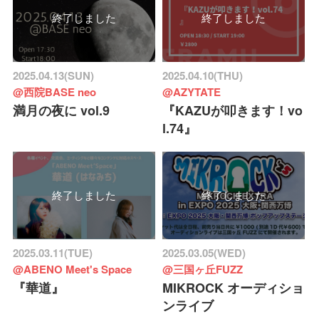
終了しました
終了しました
2025.04.13(SUN)
2025.04.10(THU)
@西院BASE neo
@AZYTATE
満月の夜に vol.9
『KAZUが叩きます！vo
l.74』
終了しました
終了しました
2025.03.11(TUE)
2025.03.05(WED)
@ABENO Meet's Space
@三国ヶ丘FUZZ
『華道』
MIKROCK オーディショ
ンライブ