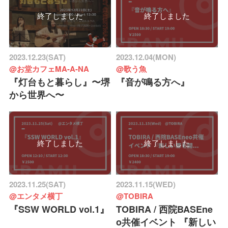
終了しました
終了しました
2023.12.23(SAT)
2023.12.04(MON)
@お堂カフェMA-A-NA
@歌う魚
『灯台もと暮らし』〜堺
『音が鳴る方へ』
から世界へ〜
終了しました
終了しました
2023.11.25(SAT)
2023.11.15(WED)
@エンタメ横丁
@TOBIRA
『SSW WORLD vol.1』
TOBIRA / 西院BASEne
o共催イベント 『新しい