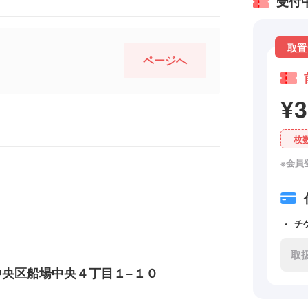
受付
取置
ページへ
¥
枚
※会員
チ
取
阪市中央区船場中央４丁目１−１０