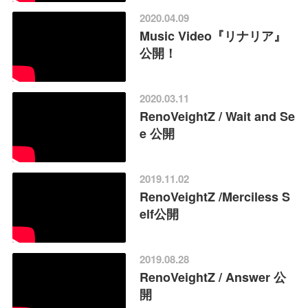
2020.04.09
Music Video『リナリア』
公開！
2020.03.11
RenoVeightZ / Wait and Se
e 公開
2019.11.02
RenoVeightZ /Merciless S
elf公開
2019.08.28
RenoVeightZ / Answer 公
開