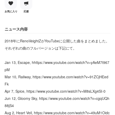
お気に入り
応援
ニュース内容
2018年にRenoVeightZがYouTubeに公開した曲をまとめました。
それぞれの曲のフルバージョンは下記にて。
Jan 13, Escape, hhttps://www.youtube.com/watch?v=yAeM7t967
pM
Mar 10, Railway, https://www.youtube.com/watch?v=91ZCjHEed
Fk
Apr 7, Spice, https://www.youtube.com/watch?v=M8sLXg4SI-0
Jun 12, Gloomy Sky, https://www.youtube.com/watch?v=cgqUQh
88jS4
Aug 2, Heart Veil, https://www.youtube.com/watch?v=49uM1Oidc