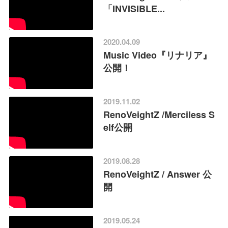
「INVISIBLE...
2020.04.09
Music Video『リナリア』
公開！
2019.11.02
RenoVeightZ /Merciless S
elf公開
2019.08.28
RenoVeightZ / Answer 公
開
2019.05.24