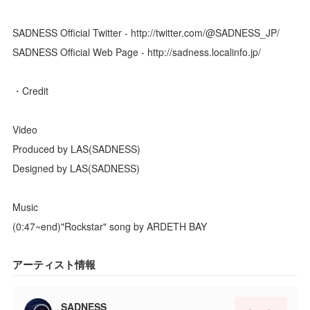
SADNESS Official Twitter - http://twitter.com/@SADNESS_JP/
SADNESS Official Web Page - http://sadness.localinfo.jp/
・Credit
Video
Produced by LAS(SADNESS)
Designed by LAS(SADNESS)
Music
(0:47~end)"Rockstar" song by ARDETH BAY
アーティスト情報
SADNESS