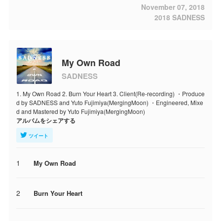
November 07, 2018
2018 SADNESS
My Own Road
SADNESS
1. My Own Road 2. Burn Your Heart 3. Client(Re-recording) ・Produce
d by SADNESS and Yuto Fujimiya(MergingMoon) ・Engineered, Mixe
d and Mastered by Yuto Fujimiya(MergingMoon)
アルバムをシェアする
ツイート
1
My Own Road
2
Burn Your Heart