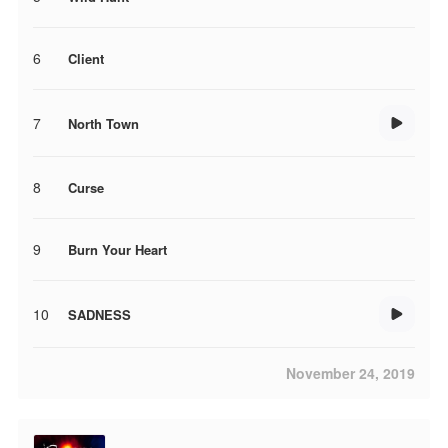
6
Client
7
North Town
8
Curse
9
Burn Your Heart
10
SADNESS
November 24, 2019