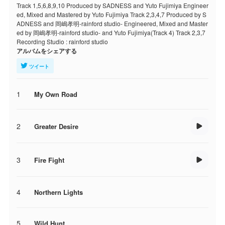
Track 1,5,6,8,9,10 Produced by SADNESS and Yuto Fujimiya Engineer
ed, Mixed and Mastered by Yuto Fujimiya Track 2,3,4,7 Produced by S
ADNESS and 岡嶋孝明-rainford studio- Engineered, Mixed and Master
ed by 岡嶋孝明-rainford studio- and Yuto Fujimiya(Track 4) Track 2,3,7
Recording Studio : rainford studio
アルバムをシェアする
ツイート
1
My Own Road
2
Greater Desire
3
Fire Fight
4
Northern Lights
5
Wild Hunt