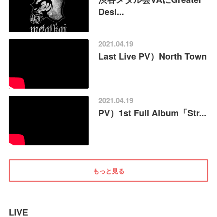
Desi...
2021.04.19
Last Live PV）North Town
2021.04.19
PV）1st Full Album「Str...
もっと見る
LIVE