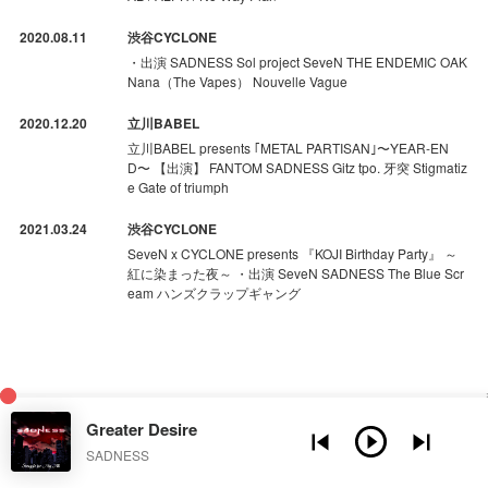
2020.08.11
渋谷CYCLONE
・出演 SADNESS Sol project SeveN THE ENDEMIC OAK
Nana（The Vapes） Nouvelle Vague
2020.12.20
立川BABEL
立川BABEL presents ｢METAL PARTISAN｣〜YEAR-EN
D〜 【出演】 FANTOM SADNESS Gitz tpo. 牙突 Stigmatiz
e Gate of triumph
2021.03.24
渋谷CYCLONE
SeveN x CYCLONE presents 『KOJI Birthday Party』 ～
紅に染まった夜～ ・出演 SeveN SADNESS The Blue Scr
eam ハンズクラップギャング
Greater Desire
SADNESS