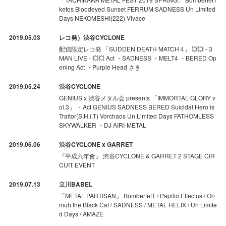
ketos Bloodeyed Sunset FERRUM SADNESS Un Limited
Days NEKOMESHI(222) Vivace
2019.05.03
レコ発）渋谷CYCLONE
配信限定レコ発 「SUDDEN DEATH MATCH 4」 💥💥 - 3
MAN LIVE - 💥💥 Act ・SADNESS ・MELT4 ・BERED Op
ening Act ・Purple Head さき
2019.05.24
渋谷CYCLONE
GENIUS x 渋谷メタル会 presents 「IMMORTAL GLORY v
ol.3」 ・Act GENIUS SADNESS BERED Suicidal Hero is
Traitor(S.H.i.T) Vorchaos Un Limited Days FATHOMLESS
SKYWALKER ・DJ AIRI-METAL
2019.06.06
渋谷CYCLONE x GARRET
『平成六年會』 渋谷CYCLONE & GARRET 2 STAGE CIR
CUIT EVENT
2019.07.13
立川BABEL
「METAL PARTISAN」 BomberfetT / Papilio Effectus / Ori
muh the Black Cat / SADNESS / METAL HELIX / Un Limite
d Days / AMAZE