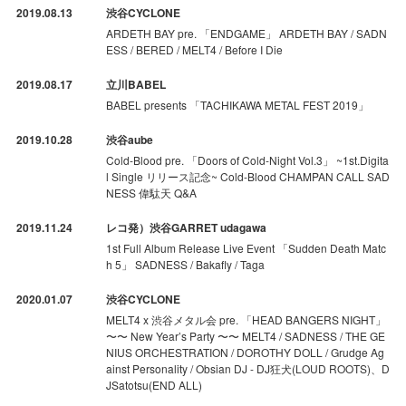
2019.08.13
渋谷CYCLONE
ARDETH BAY pre. 「ENDGAME」 ARDETH BAY / SADN
ESS / BERED / MELT4 / Before I Die
2019.08.17
立川BABEL
BABEL presents 「TACHIKAWA METAL FEST 2019」
2019.10.28
渋谷aube
Cold-Blood pre. 「Doors of Cold-Night Vol.3」 ~1st.Digita
l Single リリース記念~ Cold-Blood CHAMPAN CALL SAD
NESS 偉駄天 Q&A
2019.11.24
レコ発）渋谷GARRET udagawa
1st Full Album Release Live Event 「Sudden Death Matc
h 5」 SADNESS / Bakafly / Taga
2020.01.07
渋谷CYCLONE
MELT4 x 渋谷メタル会 pre. 「HEAD BANGERS NIGHT」
〜〜 New Year’s Party 〜〜 MELT4 / SADNESS / THE GE
NIUS ORCHESTRATION / DOROTHY DOLL / Grudge Ag
ainst Personality / Obsian DJ - DJ狂犬(LOUD ROOTS)、D
JSatotsu(END ALL)