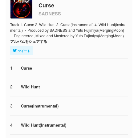
Curse
SADNESS
Track 1. Curse 2. Wild Hunt 3. Curse(Instrumental) 4. Wild Hunt(Instru
mental) ・Produced by SADNESS and Yuto Fujimiya(MergingMoon)
・Engineered, Mixed and Mastered by Yuto Fujimiya(MergingMoon)
アルバムをシェアする
ツイート
1
Curse
2
Wild Hunt
3
Curse(Instrumental)
4
Wild Hunt(Instrumental)