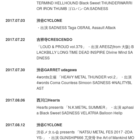
TERMIND HELLHOUND Black Sweet THUNDERWARRI
OR IRON THUMB ゴロバン OA:SADNESS
2017.07.03
渋谷CYCLONE
・出演 SADNESS Taga OSRAIL Assault Attack
2017.07.22
吉祥寺CRESCENDO
「LOUD & PROUD vol.379」 ・出演 ARESZ(from 大阪) B
LACKBILLY LONG TIME DEAD INSPIRE Divine Wind SA
DNESS
2017.07.30
渋谷GARRET udagawa
4words主催 「HEAVY METAL THUNDER vol.2」 ・出演
4words Coma Countess Simoon SADNESS ΦNALITYBL
AST
2017.08.06
西川口Hearts
Hearts presents 「N.K.METAL SUMMER」 ・出演 aphasi
a Black Sweet SADNESS VELATRIA Balloon Hellp
2017.08.12
渋谷CYCLONE
渋谷メタル会 presents 「NATSU METAL FES 2017 -2DA
YS-」 ・出演 GUNSHIP666 兀突骨 the Art of Mankind MO