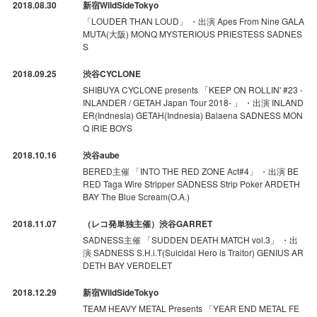
2018.08.30
新宿WildSideTokyo
「LOUDER THAN LOUD」 ・出演 Apes From Nine GALA
MUTA(大阪) MONQ MYSTERIOUS PRIESTESS SADNES
S
2018.09.25
渋谷CYCLONE
SHIBUYA CYCLONE presents 「KEEP ON ROLLIN' #23 -
INLANDER / GETAH Japan Tour 2018- 」 ・出演 INLAND
ER(Indnesia) GETAH(Indnesia) Balaena SADNESS MON
Q IRIE BOYS
2018.10.16
渋谷aube
BERED主催 「INTO THE RED ZONE Act#4」 ・出演 BE
RED Taga Wire Stripper SADNESS Strip Poker ARDETH
BAY The Blue Scream(O.A.)
2018.11.07
（レコ発単独主催）渋谷GARRET
SADNESS主催 「SUDDEN DEATH MATCH vol.3」 ・出
演 SADNESS S.H.i.T(Suicidal Hero is Traitor) GENIUS AR
DETH BAY VERDELET
2018.12.29
新宿WildSideTokyo
TEAM HEAVY METAL Presents 「YEAR END METAL FE