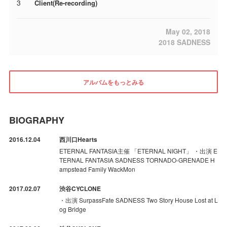
3
Client(Re-recording)
May 02, 2018
2018 SADNESS
アルバムをもっとみる
BIOGRAPHY
2016.12.04
西川口Hearts
ETERNAL FANTASIA主催 「ETERNAL NIGHT」 ・出演 E
TERNAL FANTASIA SADNESS TORNADO-GRENADE H
ampstead Family WackMon
2017.02.07
渋谷CYCLONE
・出演 SurpassFate SADNESS Two Story House Lost at L
og Bridge