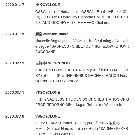
2020.01.17
渋谷CYCLONE
OSRAIL pre. 『Herbarium』OSRAIL -Final LIVE- ・出演
バンド OSRAIL Under My Umbrella SADNESS ONE LAS
T STAND GOODBYE TO THE HERO Chat errant
2020.01.19
新宿WildSide Tokyo
Nouvelle Vague pre. 「Vision of the Beginning」 Nouvell
e Vague / SADNESS / ONIBERGE / HIGH&LOW / DRUNK
BUGSBAND
2020.02.11
吉祥寺CRESCENDO
THE GENIUS ORCHESTRATION pre. 「IMMORTAL GLO
RY vol.4」 ・出演 THE GENIUS ORCHESTRATION Fury
Of Fear BERED SADNESS
2020.03.11
渋谷CYCLONE
・出演 SADNESS THE GENIUS ORCHESTRATION ONIB
ERGE REBORNS Olivia Sugar Rebels on Weekends
2020.07.10
渋谷CYCLONE
Suicidal Hero is Traitor(S.H.i.T.) pre. 「710 〜納豆の
日〜」 Suicidal Hero is Traitor(S.H.i.T.) / SADNESS / KEB
AB / ALPH / No Way Plan