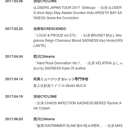
2017.03.06
渋谷CYCLONE
cLOSERS JAPAN TOUR 2017 -Shibuya- ・出演 cLOSER
S (from Italy) Stay Awake Drunken Kids ARDETH BAY SA
DNESS Grave the Conviction
2017.03.25
吉祥寺CRESCENDO
「LOUD & PROUD vol.373」 ・出演 BRUNET BULL Alle
giance Reign Chainsoul Blood SADNESS Kaz Horie(VIGI
LANTE)
2017.04.04
西川口Hearts
「Hard Rock Damnation Vol.1」 ・出演 VELATRIA おしゃ
めがね SADNESS Eyes Of Justice
2017.04.14
尚美ミュージックカレッジ専門学校
新入生歓迎ライフ in Studio BUCA
2017.04.19
渋谷CYCLONE
・出演 CHAOS INFECTION SADNESS BERED Ryohei A
oki Cobain
2017.06.03
西川口Hearts
「激突!!SAITAMMER SLAM 第41戦＆9周年」 ・出演 MAS