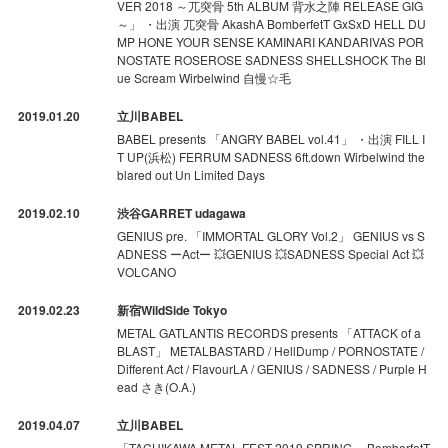
VER 2018 ～兀突骨 5th ALBUM 背水之陣 RELEASE GIG
～」 ・出演 兀突骨 AkashA BomberfetT GxSxD HELL DU
MP HONE YOUR SENSE KAMINARI KANDARIVAS POR
NOSTATE ROSEROSE SADNESS SHELLSHOCK The Bl
ue Scream Wirbelwind 自慢☆毛
2019.01.20
立川BABEL
BABEL presents 「ANGRY BABEL vol.41」 ・出演 FILL I
T UP(浜松) FERRUM SADNESS 6ft.down Wirbelwind the
blared out Un Limited Days
2019.02.10
渋谷GARRET udagawa
GENIUS pre. 「IMMORTAL GLORY Vol.2」 GENIUS vs S
ADNESS ーActー 💥GENIUS 💥SADNESS Special Act 💥
VOLCANO
2019.02.23
新宿WildSide Tokyo
METAL GATLANTIS RECORDS presents 「ATTACK of a
BLAST」 METALBASTARD / HellDump / PORNOSTATE /
Different Act / FlavourLA / GENIUS / SADNESS / Purple H
ead さき(O.A.)
2019.04.07
立川BABEL
「TACHIKAWA METAL FEST 2019 SPRING」 BomberfetT