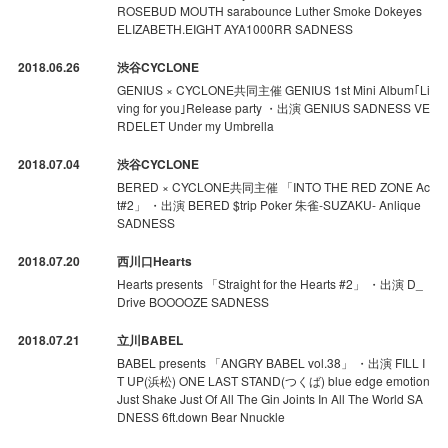
ROSEBUD MOUTH sarabounce Luther Smoke Dokeyes
ELIZABETH.EIGHT AYA1000RR SADNESS
2018.06.26
渋谷CYCLONE
GENIUS × CYCLONE共同主催 GENIUS 1st Mini Album｢Li
ving for you｣Release party ・出演 GENIUS SADNESS VE
RDELET Under my Umbrella
2018.07.04
渋谷CYCLONE
BERED × CYCLONE共同主催 「INTO THE RED ZONE Ac
t#2」 ・出演 BERED $trip Poker 朱雀-SUZAKU- Anlique
SADNESS
2018.07.20
西川口Hearts
Hearts presents 「Straight for the Hearts #2」 ・出演 D_
Drive BOOOOZE SADNESS
2018.07.21
立川BABEL
BABEL presents 「ANGRY BABEL vol.38」 ・出演 FILL I
T UP(浜松) ONE LAST STAND(つくば) blue edge emotion
Just Shake Just Of All The Gin Joints In All The World SA
DNESS 6ft.down Bear Nnuckle