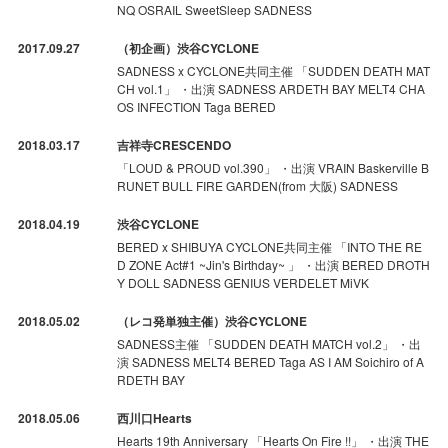
NQ OSRAIL SweetSleep SADNESS
2017.09.27
（初企画）渋谷CYCLONE
SADNESS x CYCLONE共同主催 「SUDDEN DEATH MAT
CH vol.1」 ・出演 SADNESS ARDETH BAY MELT4 CHA
OS INFECTION Taga BERED
2018.03.17
吉祥寺CRESCENDO
「LOUD & PROUD vol.390」 ・出演 VRAIN Baskerville B
RUNET BULL FIRE GARDEN(from 大阪) SADNESS
2018.04.19
渋谷CYCLONE
BERED x SHIBUYA CYCLONE共同主催 「INTO THE RE
D ZONE Act#1 ~Jin's Birthday~ 」 ・出演 BERED DROTH
Y DOLL SADNESS GENIUS VERDELET MiVK
2018.05.02
（レコ発単独主催）渋谷CYCLONE
SADNESS主催 「SUDDEN DEATH MATCH vol.2」 ・出
演 SADNESS MELT4 BERED Taga AS I AM Soichiro of A
RDETH BAY
2018.05.06
西川口Hearts
Hearts 19th Anniversary 「Hearts On Fire !!」 ・出演 THE