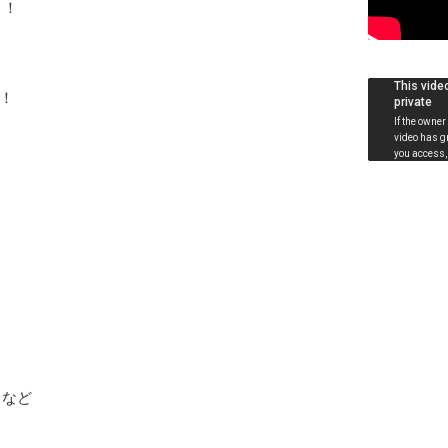
！！
！
 など