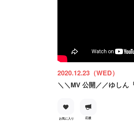
2020.12.23（WED）
＼＼MV 公開／／ゆしん『凡
応援
お気に入り