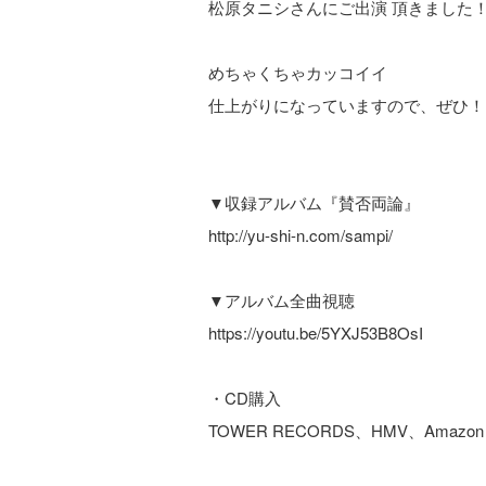
松原タニシさんにご出演 頂きました
めちゃくちゃカッコイイ
仕上がりになっていますので、ぜひ！
▼収録アルバム『賛否両論』
http://yu-shi-n.com/sampi/
▼アルバム全曲視聴
https://youtu.be/5YXJ53B8OsI
・CD購入
TOWER RECORDS、HMV、Amazon