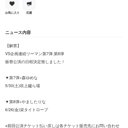
お気に入り
応援
ニュース内容
【解禁】
VS企画連続ツーマン第7弾.第8弾
振替公演の日程決定致しました！
▼第7弾×森ゆめな
5/30(土)吹上鑪ら場
▼第8弾×やましたりな
6/26(金)栄タイトロープ
※前回公演チケット払い戻しは各チケット販売先にお問い合わせ