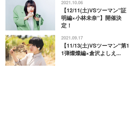
2021.10.06
【12/11(土)VSツーマン”証
明編×小林未奈”】開催決
定！
2021.09.17
【11/13(土)VSツーマン"第1
1弾燦燦編×倉沢よしえ...