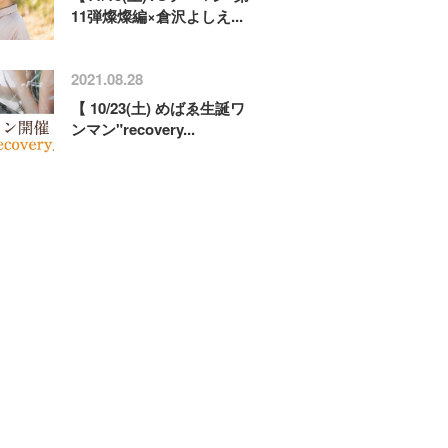
11弾燦燦編×倉沢よしえ...
2021.08.28
【 10/23(土) めばゑ生誕ワ
ンマン"recovery...