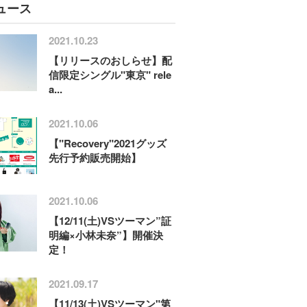
ュース
2021.10.23
【リリースのおしらせ】配
信限定シングル"東京" rele
a...
2021.10.06
【"Recovery"2021グッズ
先行予約販売開始】
2021.10.06
【12/11(土)VSツーマン”証
明編×小林未奈”】開催決
定！
2021.09.17
【11/13(土)VSツーマン"第