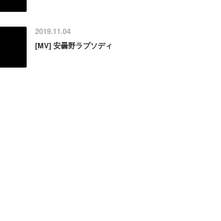
2019.11.04
[MV] 安曇野ラプソディ