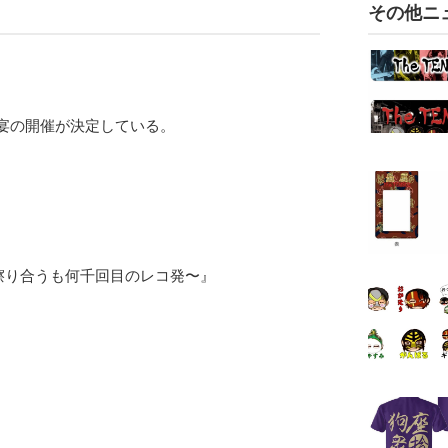
その他ニ
祝う宴の開催が決定している。
袖擦り合うも何千回目のレコ発〜』