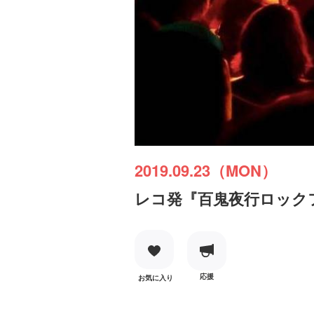
2019.09.23（MON）
レコ発『百鬼夜行ロックフェ
応援
お気に入り