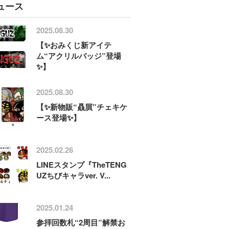
ュース
2025.08.30
【✨️おみくじ新アイテ
ム“アクリルバッジ”登場
✨️】
2025.08.30
【✨️新物販“贔屓”チェキケ
ース登場✨️】
2025.02.26
LINEスタンプ『TheTENG
UZちびキャラver. V...
2025.01.24
参拝回数札“2周目”解禁お