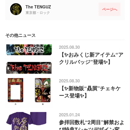
The TENGUZ
ページへ
東京都・ロック
その他ニュース
2025.08.30
【✨️おみくじ新アイテム“ア
クリルバッジ”登場✨️】
2025.08.30
【✨️新物販“贔屓”チェキケ
ース登場✨️】
2025.01.24
参拝回数札“2周目”解禁およ
び特典Tシャツデザイン変