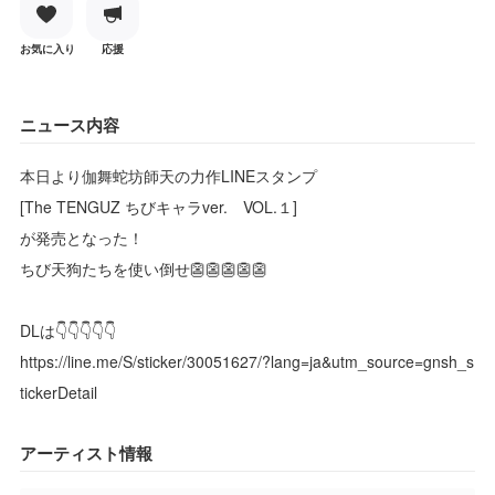
お気に入り
応援
ニュース内容
本日より伽舞蛇坊師天の力作LINEスタンプ
[The TENGUZ ちびキャラver. VOL.１]
が発売となった！
ちび天狗たちを使い倒せ👺👺👺👺👺
DLは👇️👇️👇️👇️👇️
https://line.me/S/sticker/30051627/?lang=ja&utm_source=gnsh_s
tickerDetail
アーティスト情報