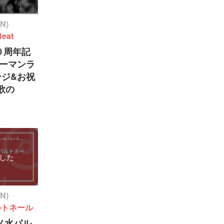
ON)
eat
２０周年記
ーマンラ
ンジ&お祝
歌の
した
ON)
ルトネール
茶ノ水パル