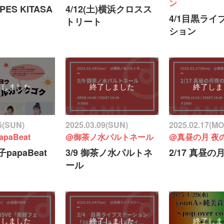
ン
PES KITASA
4/12(土)横浜クロスス
4/1目黒ライ
トリート
ション
了しました
終了しました
終了しま
6(SUN)
2025.03.09(SUN)
2025.02.17(M
paBeat
@御茶ノ水パルトネール
@真昼の月 夜
子papaBeat
3/9 御茶ノ水パルトネ
2/17 真昼
ール
了しました
終了しました
終了しま