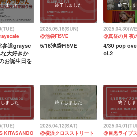
了しました
終了しました
終了しま
0(TUE)
2025.05.18(SUN)
2025.04.30(W
yscale
@池袋FI5VE
@真昼の月 夜
)北参道graysc
5/18池袋FI5VE
4/30 pop ove
みんな大好きか
ol.2
のお誕生日を
了しました
終了しました
終了しま
5(TUE)
2025.04.12(SAT)
2025.04.01(TU
S KITASANDO
@横浜クロスストリート
@目黒ライブ