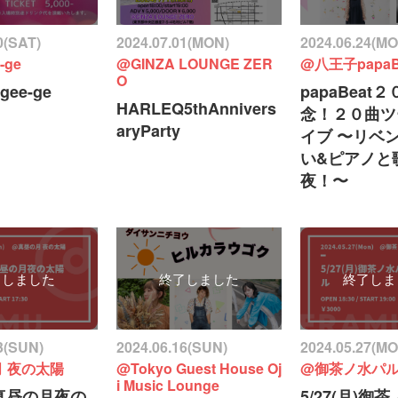
0(SAT)
2024.07.01(MON)
2024.06.24(M
-ge
@GINZA LOUNGE ZER
@八王子papaB
O
gee-ge
papaBeat
HARLEQ5thAnnivers
念！２０曲ツ
aryParty
イブ 〜リベ
い&ピアノと
夜！〜
了しました
終了しました
終了しま
3(SUN)
2024.06.16(SUN)
2024.05.27(M
 夜の太陽
@Tokyo Guest House Oj
@御茶ノ水パ
i Music Lounge
日)真昼の月夜の
5/27(月)御