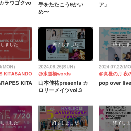
カラウゴクvo
手をたたこう9かい
ア」
め〜
了しました
終了しました
終了しま
26(MON)
2024.08.25(SUN)
2024.07.22(M
S KITASANDO
@水道橋words
@真昼の月 夜
GRAPES KITA
山本佳祐presents カ
pop over live
ロリーメイツvol.3
了しました
終了しました
終了しま