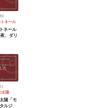
ON)
ルトネール
パルトネール
「休夜、ダリ
した
E)
の太陽
太陽「モ
タルジ