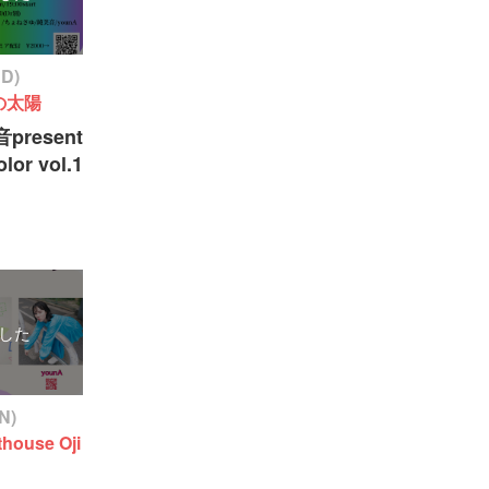
ED)
の太陽
present
lor vol.1
した
N)
house Oji