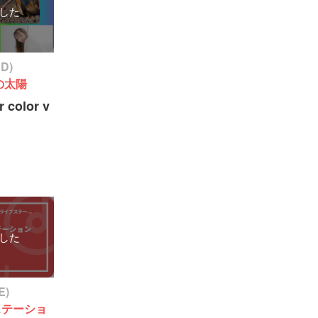
した
ED)
の太陽
r color v
した
E)
ステーショ