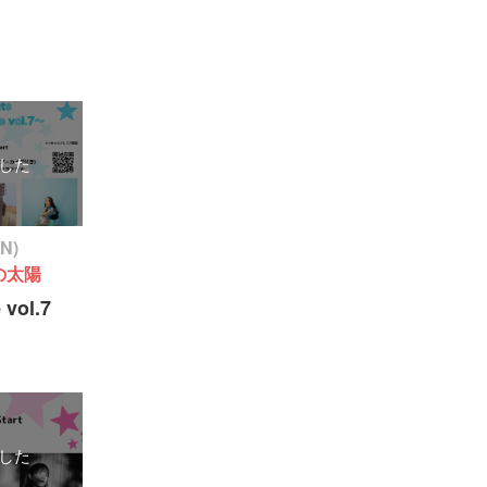
した
ON)
の太陽
 vol.7
した