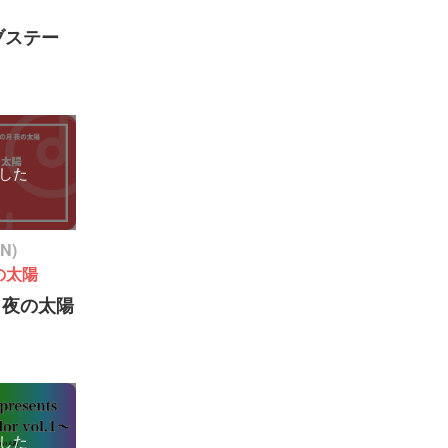
ブステー
した
ON)
の太陽
の月夜の太陽
した