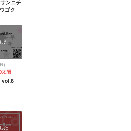
ダイサンニチ
ウゴク
した
ON)
の太陽
 vol.8
した