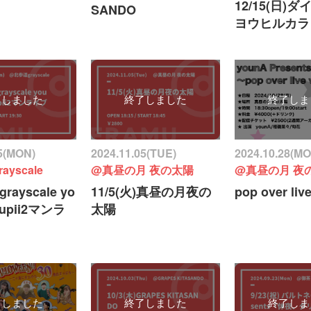
12/15(日)
SANDO
ヨウヒルカラ
了しました
終了しました
終了しま
25(MON)
2024.11.05(TUE)
2024.10.28(M
yscale
@真昼の月 夜の太陽
@真昼の月 夜
grayscale yo
11/5(火)真昼の月夜の
pop over live
rupii2マンラ
太陽
了しました
終了しました
終了しま