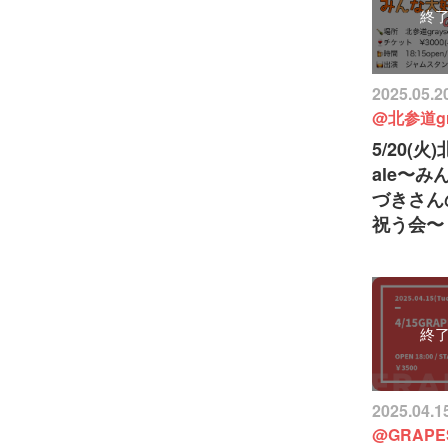
終
2025.05.2
@北参道gra
5/20(火
ale〜
づきさん
祝う会〜
終
2025.04.1
@GRAPE