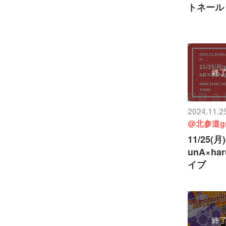
トネール
終
2024.11.
@北参道gra
11/25(月)
unA×ha
イブ
終