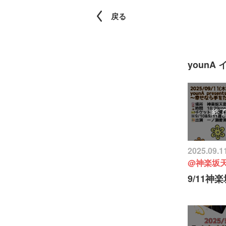
戻る
younA
終
2025.09.1
@神楽坂
9/11神