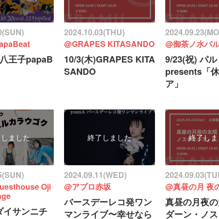
0(SUN)
2024.10.03(THU)
2024.09.23(M
paBeat
@GRAPES KITASANDO
@御茶ノ水パ
日)八王子papaB
10/3(木)GRAPES KITA
9/23(祝) 
SANDO
presents
ア」
了しました
終了しました
終了しま
5(SUN)
2024.09.11(WED)
2024.09.03(TU
esthouse Oji
@アプロ赤坂
@真昼の月 夜
nge
バースデーレコ発ワン
真昼の月夜の
日)ダイサンニチ
マンライブ〜幸せなら
ダーン・ノス