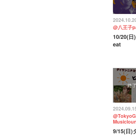
2024.10.2
@八王子pa
10/20(
eat
終
2024.09.1
@TokyoGu
Musiclou
9/15(