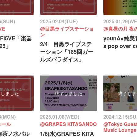
6(SUN)
2025.02.04(TUE)
2025.01.29(W
VE
@目黒ライブステーショ
@真昼の月 夜
ン
袋FI5VE「楽器
younA×純美音
2/4 目黒ライブステ
25」
s pop over co
ーション「165回ガー
ルズパラダイス」
了しました
終了しました
終了しま
13(MON)
2025.01.08(WED)
2024.12.15(SU
ネール
@GRAPES KITASANDO
@Tokyo Guest
Music Lounge
祝)御茶ノ水パル
1/8(水)GRAPES KITA