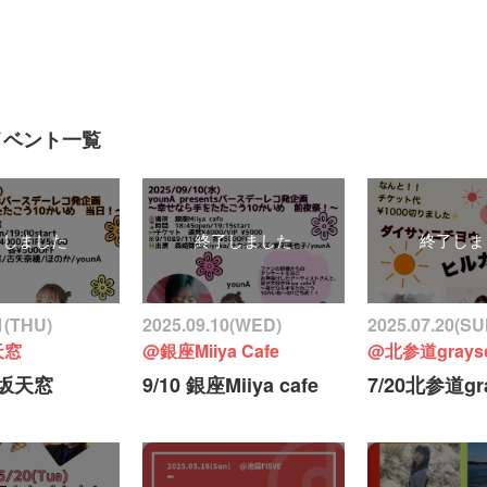
 イベント一覧
了しました
終了しました
終了しま
1(THU)
2025.09.10(WED)
2025.07.20(SU
天窓
@銀座Miiya Cafe
@北参道graysc
楽坂天窓
9/10 銀座Miiya cafe
7/20北参道gra