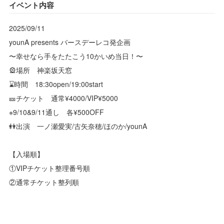
イベント内容
2025/09/11
younA presents バースデーレコ発企画
〜幸せなら手をたたこう10かいめ当日！〜
🎡場所 神楽坂天窓
⌛️時間 18:30open/19:00start
🎫チケット 通常¥4000/VIP¥5000
※9/10&9/11通し 各¥500OFF
👭出演 一ノ瀬愛実/古矢奈穂/ほのか/younA
【入場順】
①VIPチケット整理番号順
②通常チケット整列順