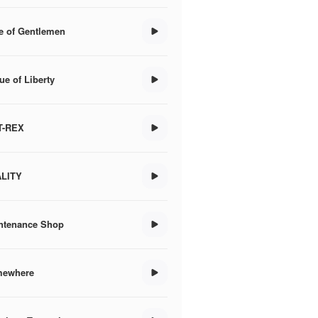
e of Gentlemen
ue of Liberty
.T-REX
LITY
ntenance Shop
ewhere