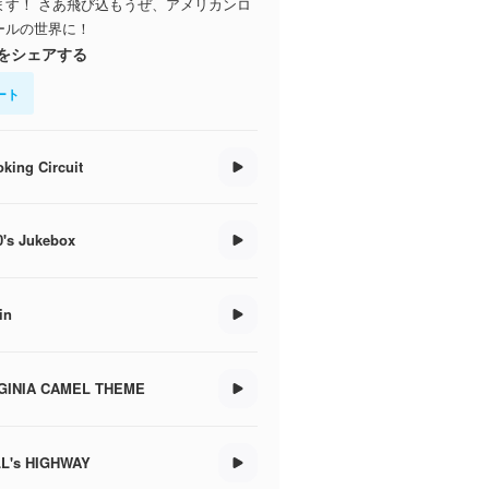
ます！ さあ飛び込もうぜ、アメリカンロ
ールの世界に！
をシェアする
ート
king Circuit
0's Jukebox
in
GINIA CAMEL THEME
L's HIGHWAY