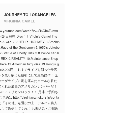
JOURNEY TO LOSANGELES
VIRGINIA CAMEL
www.youtube.com/watch?v=3R6Qh4Z2qx8
24日発売 Disc 1 1.Virginia Camel The
 & wild～ 2.HELL’s HIGHWAY 3.Smokin
 4.Race of the Gentlemen 5.1950’s Jukebo
7.Statue of Liberty Disk 2 8.Police car si
T-REX 9.REALITY 10.Maintenance Shop
ere 12.American turquoise 13.Kong’s g
price:2,000円 これまでライブを彩った最高
ーを取り揃えた最初にして最高傑作！ 全
バーがライブに足を運んだクールな君た
でくれた最高のアメリカンナンバーだ！
さにアメリカンロック！！ 是非ご予約も
は http://virginiacamel.crz.jp/conta
p にて「その他」を選択の上、アルバム購入
入して送信してくれ！ お振込み・ご郵送