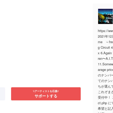
https://
2021年12月
me ～free
g Circuit
x 6.Again 
ren〜A.I.
11.Somewh
arage 
のナンバ
てのナン
ちが選ん
\\アーティストを応援//
これぞま
サポートする
受付中！ ご予約
ct.ph
希望と記