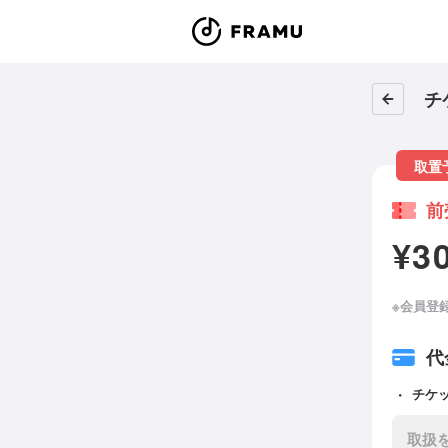
チ
取置
前
¥3
※会員登
代
チケ
取扱