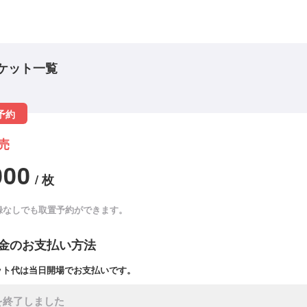
ケット一覧
予約
売
000
/ 枚
録なしでも取置予約ができます。
金のお支払い方法
ット代は当日開場でお支払いです。
を終了しました