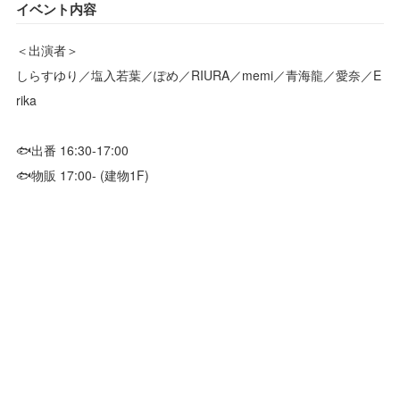
イベント内容
＜出演者＞
しらすゆり／塩入若葉／ぽめ／RIURA／memi／青海龍／愛奈／E
rika
🐟出番 16:30-17:00
🐟物販 17:00- (建物1F)