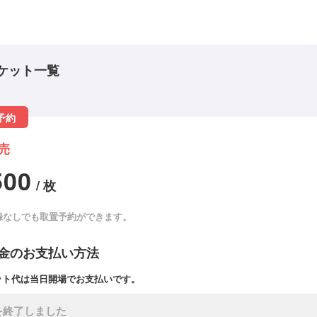
ケット一覧
予約
売
500
/ 枚
録なしでも取置予約ができます。
金のお支払い方法
ット代は当日開場でお支払いです。
を終了しました