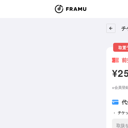
チ
取置
前
¥2
※会員登
代
チケ
取扱