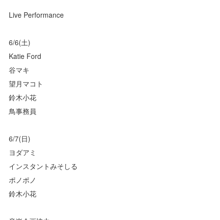
Live Performance
6/6(土)
Katie Ford
谷マキ
望月マコト
鈴木小花
鳥事務員
6/7(日)
ヨダアミ
インスタントみそしる
ポノポノ
鈴木小花