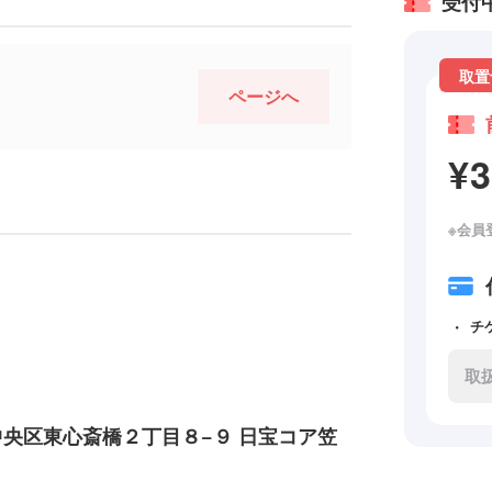
受付
取置
ページへ
¥
※会員
チ
取
阪市中央区東心斎橋２丁目８−９ 日宝コア笠