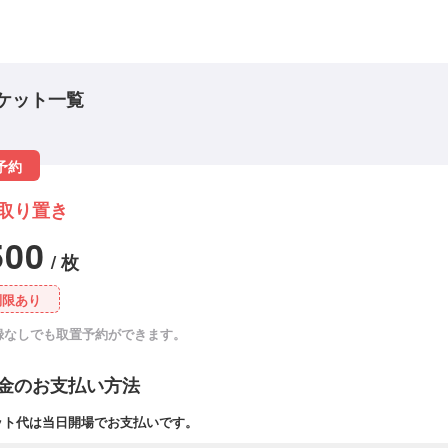
ケット一覧
予約
取り置き
500
/ 枚
制限あり
録なしでも取置予約ができます。
金のお支払い方法
ット代は当日開場でお支払いです。