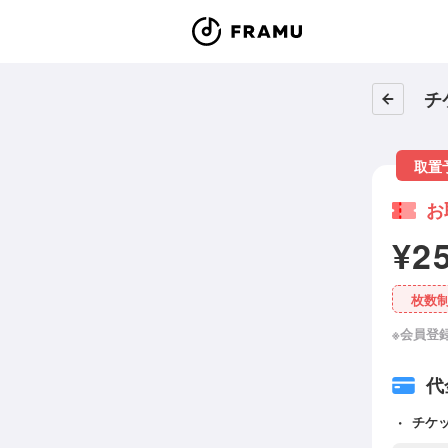
チ
取置
お
¥2
枚数
※会員登
代
チケ