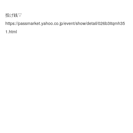
投げ銭▽
https://passmarket.yahoo.co.jp/event/show/detail/026b3itqmh35
1.html