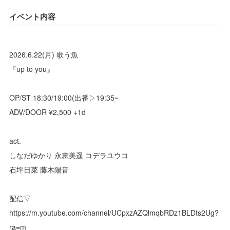
イベント内容
2026.6.22(月) 歌う魚
『up to you』
OP/ST 18:30/19:00(出番▷19:35~
ADV/DOOR ¥2,500 +1d
act.
しなだゆかり 永恵美遥 コデラユウコ
石坪日菜 藤木陽音
配信▽
https://m.youtube.com/channel/UCpxzAZQlmqbRDz1BLDts2Ug?
ra=m