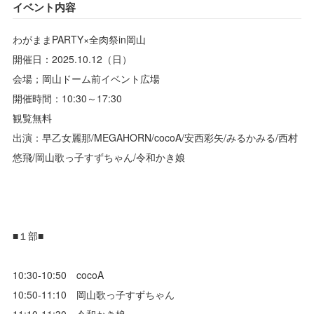
イベント内容
わがままPARTY×全肉祭in岡山
開催日：2025.10.12（日）
会場；岡山ドーム前イベント広場
開催時間：10:30～17:30
観覧無料
出演：早乙女麗那/MEGAHORN/cocoA/安西彩矢/みるかみる/西村
悠飛/岡山歌っ子すずちゃん/令和かき娘
■１部■
10:30-10:50 cocoA
10:50-11:10 岡山歌っ子すずちゃん
11:10-11:30 令和かき娘