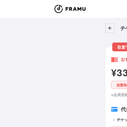
チ
取置
3
¥3
枚数
※会員登
代
チケ