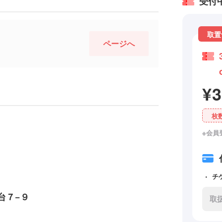
受付
取置
ページへ
¥
枚
※会員
チ
台７−９
取