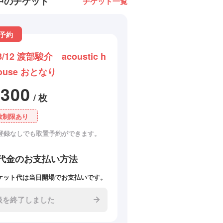
中のチケット
チケット一覧
予約
3/12 渡部駿介 acoustic h
ouse おとなり
3300
/ 枚
数制限あり
登録なしでも取置予約ができます。
代金のお支払い方法
ケット代は当日開場でお支払いです。
扱を終了しました