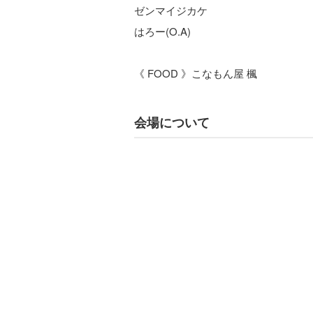
ゼンマイジカケ
はろー(O.A)
《 FOOD 》こなもん屋 楓
会場について