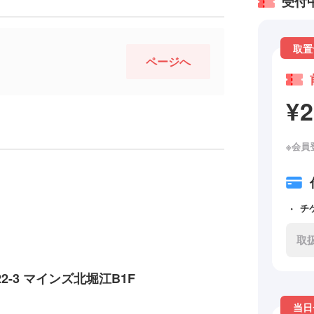
受付
取置
ページへ
¥
※会員
チ
取
2-3 マインズ北堀江B1F
当日