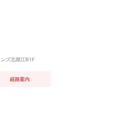
インズ北堀江B1F
経路案内