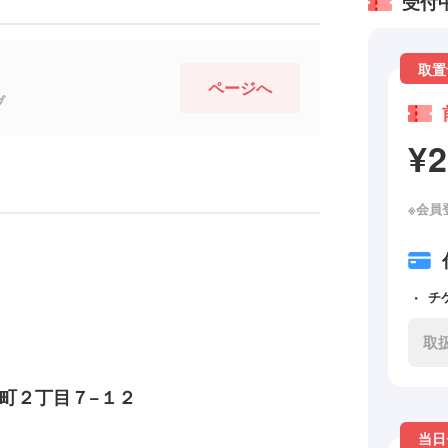
受付
取置
ページへ
ブ
¥
※会員
チ
取
町２丁目７−１２
当日