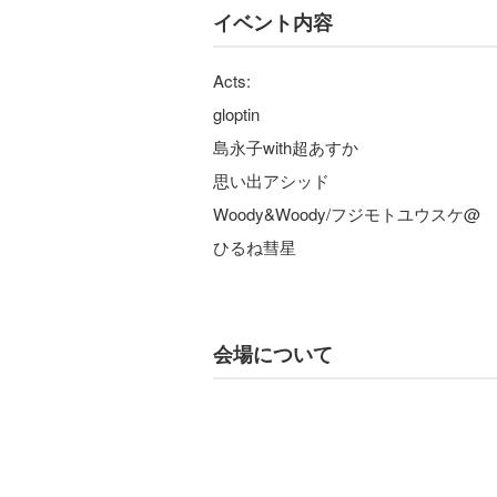
イベント内容
Acts:
gloptin
島永子with超あすか
思い出アシッド
Woody&Woody/フジモトユウスケ@
ひるね彗星
会場について