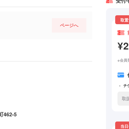
受付
取置
ページへ
¥
※会員
チ
取
62-5
当日