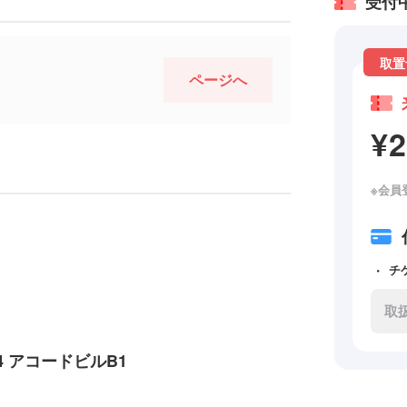
受付
取置
ページへ
¥
※会員
チ
取
4 アコードビルB1