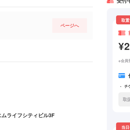
受付
取置
ページへ
¥
※会員
チ
取
 エムライフシティビル3F
当日