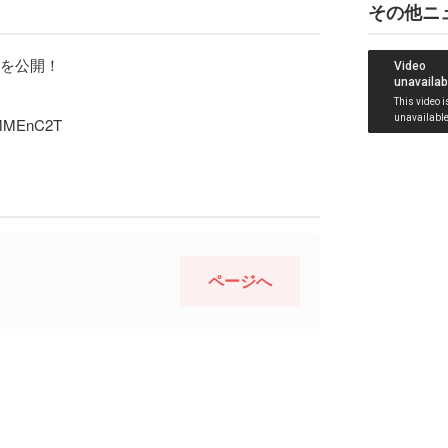
その他ニ
のMVを公開！
5MMEnC2T
ページへ