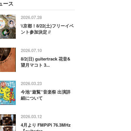
ュース
2026.07.28
\\京都！8/22(土)フリーイベ
ント参加決定 //
2026.07.10
8/2(日) guitertrack 花音&
望月マコト 3...
2026.03.23
今池“遊覧”音楽祭 出演詳
細について
2026.03.12
4月より FMPiPi 76.3MHz
【guitartra...