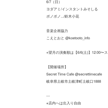
6/7（日）
ヨダアミ/インスタントみそしる
ポノポノ.../鈴木小花
音楽企画協力
こえとおと @koetooto_info
⭐︎望月の演奏順は【6/6(土)】12:00
【開催場所】
Secret Time Cafe @secrettimecafe
岐阜県土岐市土岐津町土岐口1888
---
※店内へは出入り自由