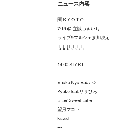
ニュース内容
🆕 K Y O T O
7/19 @ 立誠つきいち
ライブ&マルシェ参加決定
ꪔ̤̱ ꪔ̤̱ ꪔ̤̱ ꪔ̤̮ ꪔ̤̮ ꪔ̤̥ ꪔ̤̫
14:00 START
Shake Nya Baby ☆
Kyoko feat.ササひろ
Bitter Sweet Latte
望月マコト
kizashi
---