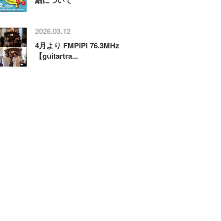
2026.03.12
4月より FMPiPi 76.3MHz
【guitartra...