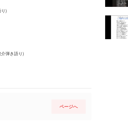
り)
駿介弾き語り)
ページへ