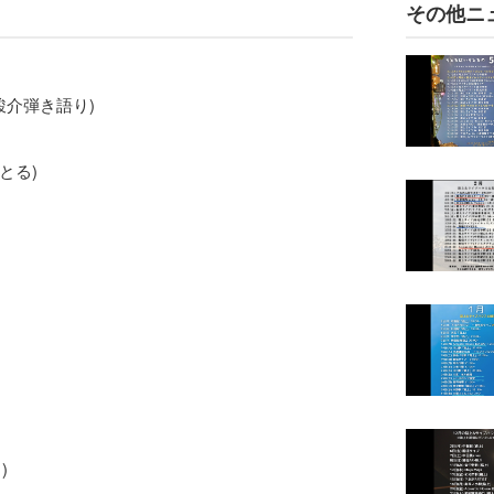
その他ニ
渡部駿介弾き語り)
いりとる)
)