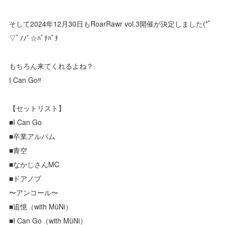
そして2024年12月30日もRoarRawr vol.3開催が決定しました(*ﾟ
▽ﾟﾉﾉﾞ☆ﾊﾟﾁﾊﾟﾁ
もちろん来てくれるよね？
I Can Go‼️
【セットリスト】
■I Can Go
■卒業アルバム
■青空
■なかじさんMC
■ドアノブ
〜アンコール〜
■追憶（with MüNi）
■I Can Go（with MüNi）