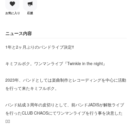
お気に入り
応援
ニュース内容
1年と2ヶ月ぶりのバンドライブ決定‼️
キミフルボク。ワンマンライブ『Twinkle in the night』
2023年、バンドとしては楽曲制作とレコーディングを中心に活動
を行って来たキミフルボク。
バンド結成３周年の皮切りとして、前バンドJADISが解散ライブ
を行ったCLUB CHAOSにてワンマンライブを行う事を決意した
❤️‍🔥