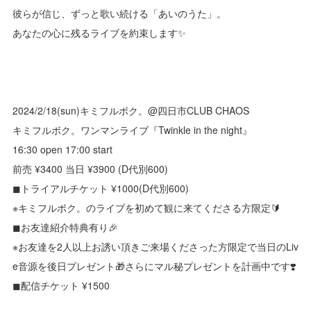
彼らが信じ、ずっと歌い続ける「あいのうた」。
あなたの心に残るライブを約束します✨
2024/2/18(sun)キミフルボク。@四日市CLUB CHAOS
キミフルボク。ワンマンライブ『Twinkle in the night』
16:30 open 17:00 start
前売 ¥3400 当日 ¥3900 (D代別600)
◼︎トライアルチケット ¥1000(D代別600)
※キミフルボク。のライブを初めて観に来てくださる方限定🔰
◼︎お友達紹介特典有り🎉
※お友達を2人以上お誘い頂きご来場くださった方限定で当日のLiv
e音源を後日プレゼント🎁さらにマル秘プレゼントを計画中です❣️
◼︎配信チケット ¥1500