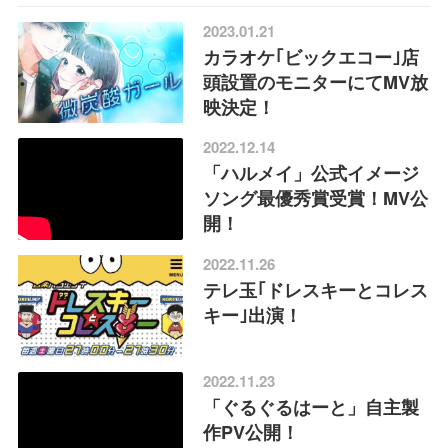
2023.01.21
カラオケ｢ビックエコー｣店
頭設置のモニターにてMV放
映決定！
2022.12.14
「ハルメイ」公式イメージ
ソング最優秀賞受賞！MV公
開！
2022.11.26
テレ玉｢ドレスキーとコレス
キー｣出演！
2022.11.23
「ぐるぐるはーと」自主製
作PV公開！