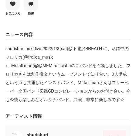
お気に入り
応援
ニュース内容
shurishuri next live 2022/1/8(sat)@下北沢BREATH に、活躍中の
フロリカ(@frolica_music
)、Mr.fall man(@@MFM_official_)の２バンドを召喚しました。フ
ロリカさんは創作檄文というムーブメントで知り合い、3人構成
という点も共通したインストバンド、Mr.fall manさんはフリーペ
ーパー全国バンド図鑑CDコンピレーションからのお付き合い。今
も今後も楽しみなオルタナバンド。共演、非常に楽しみです☆
アーティスト情報
shurishuri