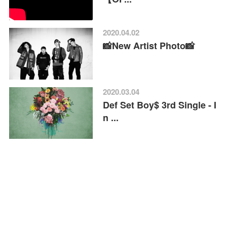
2020.04.02
📸New Artist Photo📸
2020.03.04
Def Set Boy$ 3rd Single - I
n ...