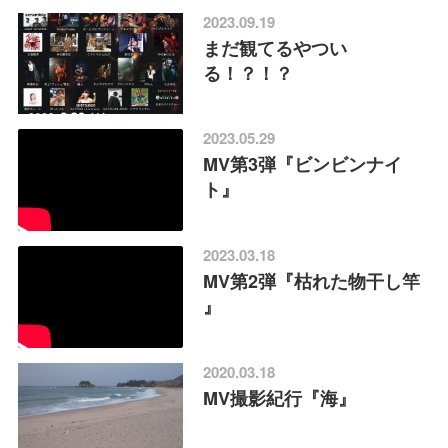
2023.09.19
まだ観てるやつい
る！？！？
2023.05.29
MV第3弾『ビンビンナイ
ト』
2023.03.18
MV第2弾『枯れた物干し竿
』
2020.03.18
MV撮影紀行『海』