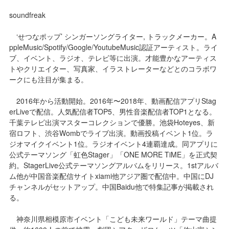
soundfreak
‘せつなポップ’ シンガーソングライター, トラックメーカー。A
ppleMusic/Spotify/Google/YoutubeMusic認証アーティスト。ライ
ブ、イベント、ラジオ、テレビ等に出演。才能豊かなアーティス
トやクリエイター、写真家、イラストレーターなどとのコラボワ
ークにも注目が集まる。
2016年から活動開始。2016年〜2018年、動画配信アプリStag
erLiveで配信。人気配信者TOP5、男性音楽配信者TOP1となる。
千葉テレビ出演マスターコレクションで優勝。池袋Hoteyes、新
宿ロフト、渋谷Wombでライブ出演。動画投稿イベント1位。ラ
ジオマイクイベント1位。ラジオイベント4連覇達成。同アプリに
公式テーマソング「虹色Stager」「ONE MORE TiME」を正式契
約。StagerLive公式テーマソングアルバムをリリース。1stアルバ
ム他が中国音楽配信サイトxiami他アジア圏で配信中。中国にDJ
チャンネルがセットアップ。中国Baidu他で特集記事が掲載され
る。
神奈川県相模原市イベント「こども未来ワールド」テーマ曲提