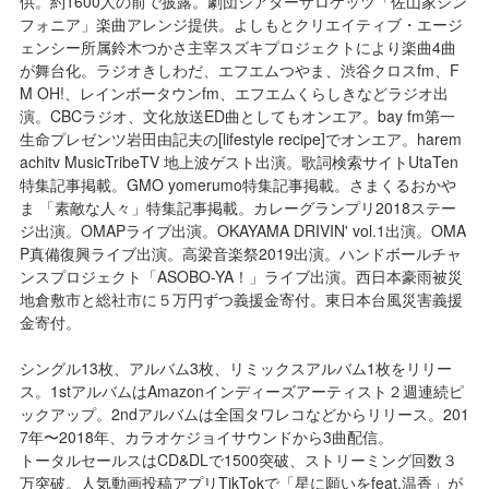
供。約1600人の前で披露。劇団シアターザロケッツ「佐山家シン
フォニア」楽曲アレンジ提供。よしもとクリエイティブ・エージ
ェンシー所属鈴木つかさ主宰スズキプロジェクトにより楽曲4曲
が舞台化。ラジオきしわだ、エフエムつやま、渋谷クロスfm、F
M OH!、レインボータウンfm、エフエムくらしきなどラジオ出
演。CBCラジオ、文化放送ED曲としてもオンエア。bay fm第一
生命プレゼンツ岩田由記夫の[lifestyle recipe]でオンエア。harem
achitv MusicTribeTV 地上波ゲスト出演。歌詞検索サイトUtaTen
特集記事掲載。GMO yomerumo特集記事掲載。さまくるおかや
ま 「素敵な人々」特集記事掲載。カレーグランプリ2018ステー
ジ出演。OMAPライブ出演。OKAYAMA DRIVIN' vol.1出演。OMA
P真備復興ライブ出演。高梁音楽祭2019出演。ハンドボールチャ
ンスプロジェクト「ASOBO-YA！」ライブ出演。西日本豪雨被災
地倉敷市と総社市に５万円ずつ義援金寄付。東日本台風災害義援
金寄付。
シングル13枚、アルバム3枚、リミックスアルバム1枚をリリー
ス。1stアルバムはAmazonインディーズアーティスト２週連続ピ
ックアップ。2ndアルバムは全国タワレコなどからリリース。201
7年〜2018年、カラオケジョイサウンドから3曲配信。
トータルセールスはCD&DLで1500突破、ストリーミング回数３
万突破。人気動画投稿アプリTikTokで「星に願いをfeat.温香」が